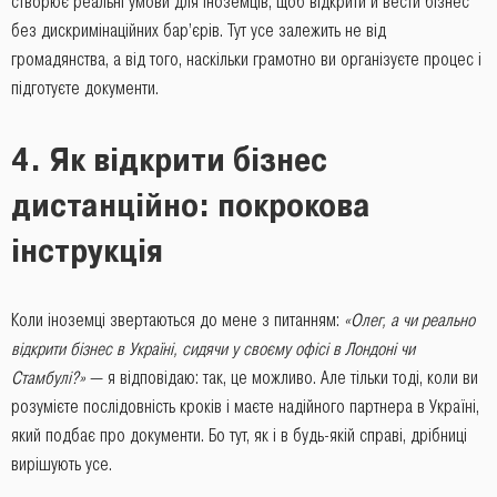
створює реальні умови для іноземців, щоб відкрити й вести бізнес
без дискримінаційних бар’єрів. Тут усе залежить не від
громадянства, а від того, наскільки грамотно ви організуєте процес і
підготуєте документи.
4. Як відкрити бізнес
дистанційно: покрокова
інструкція
Коли іноземці звертаються до мене з питанням:
«Олег, а чи реально
відкрити бізнес в Україні, сидячи у своєму офісі в Лондоні чи
Стамбулі?»
— я відповідаю: так, це можливо. Але тільки тоді, коли ви
розумієте послідовність кроків і маєте надійного партнера в Україні,
який подбає про документи. Бо тут, як і в будь-якій справі, дрібниці
вирішують усе.