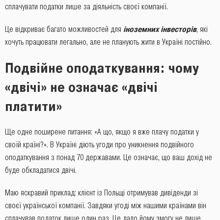
сплачувати податки лише за діяльність своєї компанії.
Це відкриває багато можливостей для
іноземних інвесторів
, які
хочуть працювати легально, але не планують жити в Україні постійно.
Подвійне оподаткування: чому
«двічі» не означає «двічі
платити»
Ще одне поширене питання: «А що, якщо я вже плачу податки у
своїй країні?». В Україні діють угоди про уникнення подвійного
оподаткування з понад 70 державами. Це означає, що ваш дохід не
буде обкладатися двічі.
Маю яскравий приклад: клієнт із Польщі отримував дивіденди зі
своєї української компанії. Завдяки угоді між нашими країнами він
сплачував податок лише один раз. Це дало йому змогу не лише