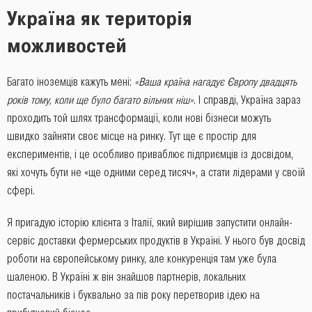
Україна як територія
можливостей
Багато іноземців кажуть мені:
«Ваша країна нагадує Європу двадцять
років тому, коли ще було багато вільних ніш»
. І справді, Україна зараз
проходить той шлях трансформації, коли нові бізнеси можуть
швидко зайняти своє місце на ринку. Тут ще є простір для
експериментів, і це особливо приваблює підприємців із досвідом,
які хочуть бути не «ще одними серед тисяч», а стати лідерами у своїй
сфері.
Я пригадую історію клієнта з Італії, який вирішив запустити онлайн-
сервіс доставки фермерських продуктів в Україні. У нього був досвід
роботи на європейському ринку, але конкуренція там уже була
шаленою. В Україні ж він знайшов партнерів, локальних
постачальників і буквально за пів року перетворив ідею на