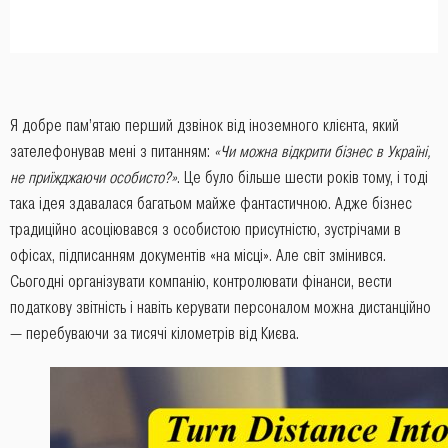
Я добре пам’ятаю перший дзвінок від іноземного клієнта, який
зателефонував мені з питанням:
«Чи можна відкрити бізнес в Україні,
не приїжджаючи особисто?»
. Це було більше шести років тому, і тоді
така ідея здавалася багатьом майже фантастичною. Адже бізнес
традиційно асоціювався з особистою присутністю, зустрічами в
офісах, підписанням документів «на місці». Але світ змінився.
Сьогодні організувати компанію, контролювати фінанси, вести
податкову звітність і навіть керувати персоналом можна дистанційно
— перебуваючи за тисячі кілометрів від Києва.