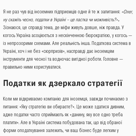
Я не раз чув від іноземних підприємців одне й те ж запитання:
«Олег,
ну скажіть чесно, податки в Україні – це пастка чи можливість?»
.
Зізнаюся, це справді тема, де міфи живуть довше, ніж правда. У
когось Україна асоціюється з нескінченною бюрократією, у когось —
із непрозорими схемами. Але реальність інша. Податкова система в
Україні, хоч і не без «сюрпризів», насправді дає іноземцям
інструменти для чесної та водночас вигідної роботи. Головне —
правильно ними користуватися.
Податки як дзеркало стратегії
Коли ми відкриваємо компанію для іноземця, завжди починаємо з
питання: «Яку стратегію ви обираєте?». Це може здатися дивним,
адже податки часто сприймають як «данину, яку все одно треба
платити». Але в Україні система побудована так, що від обраної
форми оподаткування залежить, чи ваш бізнес буде легким у