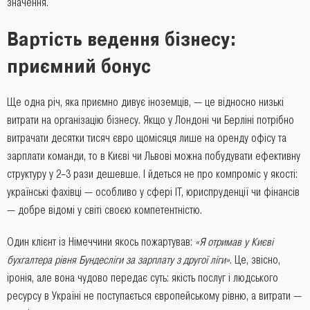
значення.
Вартість ведення бізнесу:
приємний бонус
Ще одна річ, яка приємно дивує іноземців, — це відносно низькі
витрати на організацію бізнесу. Якщо у Лондоні чи Берліні потрібно
витрачати десятки тисяч євро щомісяця лише на оренду офісу та
зарплати команди, то в Києві чи Львові можна побудувати ефективну
структуру у 2–3 рази дешевше. І йдеться не про компроміс у якості:
українські фахівці — особливо у сфері IT, юриспруденції чи фінансів
— добре відомі у світі своєю компетентністю.
Один клієнт із Німеччини якось пожартував:
«Я отримав у Києві
бухгалтера рівня Бундесліги за зарплату з другої ліги»
. Це, звісно,
іронія, але вона чудово передає суть: якість послуг і людського
ресурсу в Україні не поступається європейському рівню, а витрати —