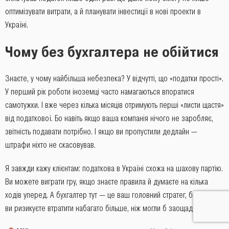
оптимізувати витрати, а й планувати інвестиції в нові проекти в
Україні.
Чому без бухгалтера не обійтися
Знаєте, у чому найбільша небезпека? У відчутті, що «податки прості».
У перший рік роботи іноземці часто намагаються впоратися
самотужки. І вже через кілька місяців отримують перші «листи щастя»
від податкової. Бо навіть якщо ваша компанія нічого не заробляє,
звітність подавати потрібно. І якщо ви пропустили дедлайн —
штрафи ніхто не скасовував.
Я завжди кажу клієнтам: податкова в Україні схожа на шахову партію.
Ви можете виграти гру, якщо знаєте правила й думаєте на кілька
ходів уперед. А бухгалтер тут — це ваш головний стратег, без якого
ви ризикуєте втратити набагато більше, ніж могли б заощадити.