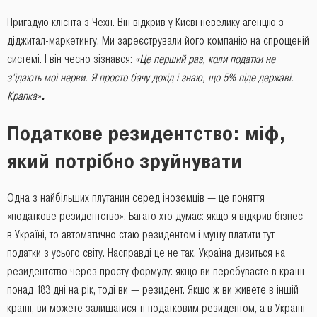
Пригадую клієнта з Чехії. Він відкрив у Києві невелику агенцію з
діджитал-маркетингу. Ми зареєстрували його компанію на спрощеній
системі. І він чесно зізнався:
«Це перший раз, коли податки не
з’їдають мої нерви. Я просто бачу дохід і знаю, що 5% піде державі.
Крапка»
.
Податкове резидентство: міф,
який потрібно зруйнувати
Одна з найбільших плутанин серед іноземців — це поняття
«податкове резидентство». Багато хто думає: якщо я відкрив бізнес
в Україні, то автоматично стаю резидентом і мушу платити тут
податки з усього світу. Насправді це не так. Україна дивиться на
резидентство через просту формулу: якщо ви перебуваєте в країні
понад 183 дні на рік, тоді ви — резидент. Якщо ж ви живете в іншій
країні, ви можете залишатися її податковим резидентом, а в Україні