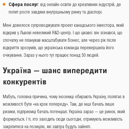
Сфера послуг
: від онлайн-освіти до креативних індустрій, де
попит росте завдяки внутрішньому ринку та діаспорі.
Мені довелося супроводжувати проект канадського інвестора, який
відкрив у Львові невеликий R&D-центр. І що цікаво: він зізнався, що
спочатку не планував масштабувати бізнес, але через рік після
відкриття зрозумів, що українська команда перевершила його
очікування. Зараз у нього тут працює понад 50 людей.
Україна — шанс випередити
конкурентів
Мабуть, головна причина, чому іноземці обирають Україну, полягає в
можливості бути «на крок попереду». Там, де інші бачать лише
ризики, підприємці бачать потенціал. Україна зараз — це ринок, який
формується. І ті, хто заходить сюди сьогодні, отримують можливість
закріпитися на позиціях, які завтра будуть зайняті.