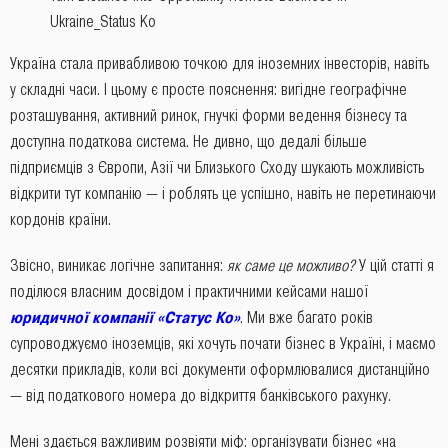
Ukraine_Status Ko
Україна стала привабливою точкою для іноземних інвесторів, навіть
у складні часи. І цьому є просте пояснення: вигідне географічне
розташування, активний ринок, гнучкі форми ведення бізнесу та
доступна податкова система. Не дивно, що дедалі більше
підприємців з Європи, Азії чи Близького Сходу шукають можливість
відкрити тут компанію — і роблять це успішно, навіть не перетинаючи
кордонів країни.
Звісно, виникає логічне запитання:
як саме це можливо?
У цій статті я
поділюся власним досвідом і практичними кейсами нашої
юридичної компанії «Статус Ко»
. Ми вже багато років
супроводжуємо іноземців, які хочуть почати бізнес в Україні, і маємо
десятки прикладів, коли всі документи оформлювалися дистанційно
— від податкового номера до відкриття банківського рахунку.
Мені здається важливим розвіяти міф: організувати бізнес «на