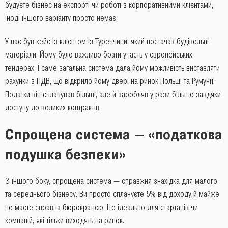
будуєте бізнес на експорті чи роботі з корпоративними клієнтами,
іноді іншого варіанту просто немає.
У нас був кейс із клієнтом із Туреччини, який постачав будівельні
матеріали. Йому було важливо брати участь у європейських
тендерах. І саме загальна система дала йому можливість виставляти
рахунки з ПДВ, що відкрило йому двері на ринок Польщі та Румунії.
Податки він сплачував більші, але й заробляв у рази більше завдяки
доступу до великих контрактів.
Спрощена система — «податкова
подушка безпеки»
З іншого боку, спрощена система — справжня знахідка для малого
та середнього бізнесу. Ви просто сплачуєте 5% від доходу й майже
не маєте справ із бюрократією. Це ідеально для стартапів чи
компаній, які тільки виходять на ринок.