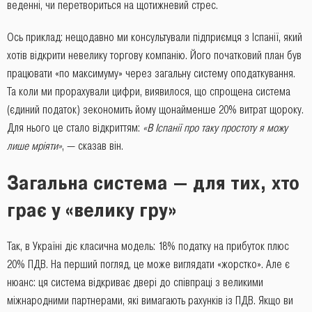
веденні, чи перетвориться на щотижневий стрес.
Ось приклад: нещодавно ми консультували підприємця з Іспанії, який
хотів відкрити невелику торгову компанію. Його початковий план був
працювати «по максимуму» через загальну систему оподаткування.
Та коли ми прорахували цифри, виявилося, що спрощена система
(єдиний податок) зекономить йому щонайменше 20% витрат щороку.
Для нього це стало відкриттям:
«В Іспанії про таку простоту я можу
лише мріяти»
, — сказав він.
Загальна система — для тих, хто
грає у «велику гру»
Так, в Україні діє класична модель: 18% податку на прибуток плюс
20% ПДВ. На перший погляд, це може виглядати «жорстко». Але є
нюанс: ця система відкриває двері до співпраці з великими
міжнародними партнерами, які вимагають рахунків із ПДВ. Якщо ви