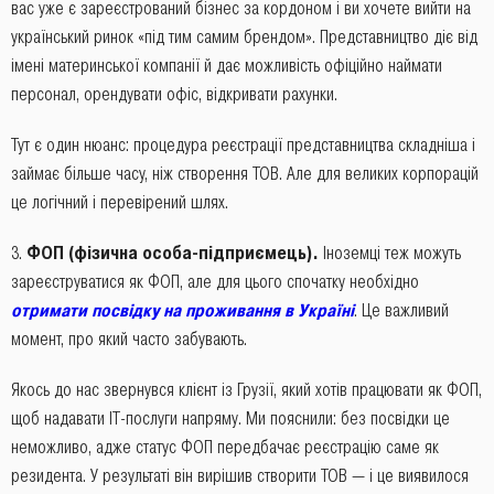
вас уже є зареєстрований бізнес за кордоном і ви хочете вийти на
український ринок «під тим самим брендом». Представництво діє від
імені материнської компанії й дає можливість офіційно наймати
персонал, орендувати офіс, відкривати рахунки.
Тут є один нюанс: процедура реєстрації представництва складніша і
займає більше часу, ніж створення ТОВ. Але для великих корпорацій
це логічний і перевірений шлях.
ФОП (фізична особа-підприємець).
Іноземці теж можуть
зареєструватися як ФОП, але для цього спочатку необхідно
отримати посвідку на проживання в Україні
. Це важливий
момент, про який часто забувають.
Якось до нас звернувся клієнт із Грузії, який хотів працювати як ФОП,
щоб надавати IT-послуги напряму. Ми пояснили: без посвідки це
неможливо, адже статус ФОП передбачає реєстрацію саме як
резидента. У результаті він вирішив створити ТОВ — і це виявилося