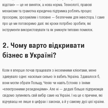
відстані» — це не виняток, а нова норма. Технології, правові
механізми та грамотна юридична підтримка роблять процес
прозорим, зрозумілим і головне — безпечним для інвестора. І саме
про це ми поговоримо далі: які кроки потрібно зробити, які
інструменти використовувати та як уникнути типових помилок.
2. Чому варто відкривати
бізнес в Україні?
Коли я вперше почав працювати з іноземними клієнтами, мене
здивувало одне: наскільки сильно їх вабить Україна. Здавалося б,
вони могли обрати Польщу, Чехію чи навіть Естонію з їхніми
«електронними резиденціями». Але ні — дедалі більше підприємців
свідомо зупиняють свій вибір саме на Україні. І на це є причини, які
відчуваєш не лише в цифрах і законах, а й у самому дусі цієї країни.