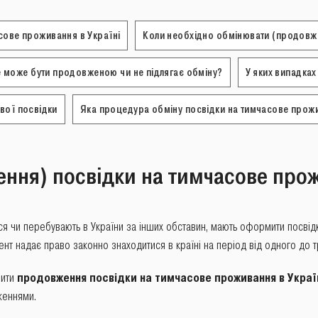
сове проживання в Україні
Коли необхідно обмінювати (продовжи
не може бути продовженою чи не підлягає обміну?
У яких випадках
вої посвідки
Яка процедура обміну посвідки на тимчасове прож
ння) посвідки на тимчасове прож
ться чи перебувають в України за інших обставин, мають оформити посві
нт надає право законно знаходитися в країні на період від одного до т
мити
продовження посвідки на тимчасове проживання в Украї
женнями.