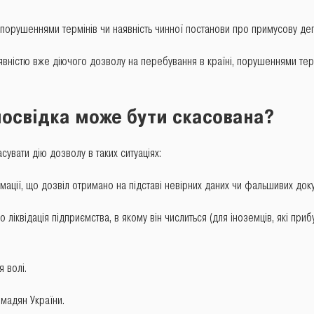
порушеннями термінів чи наявність чинної постанови про примусову де
вністю вже діючого дозволу на перебування в країні, порушеннями тер
освідка може бути скасована
?
увати дію дозволу в таких ситуаціях:
ції, що дозвіл отримано на підставі невірних даних чи фальшивих доку
 ліквідація підприємства, в якому він числиться (для іноземців, які при
 волі.
мадян України.