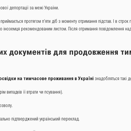
вої депортації за межі України.
приймається протягом п’яти діб з моменту отримання підстав. І в строк 
о іноземця рекомендованим листом. Після отримання повідомлення нада
их документів для продовження ти
свідки на тимчасове проживання в Україні
знадобляться такі д
рім випадків її втрати чи псування).
озволу.
іально підтверджений український переклад.