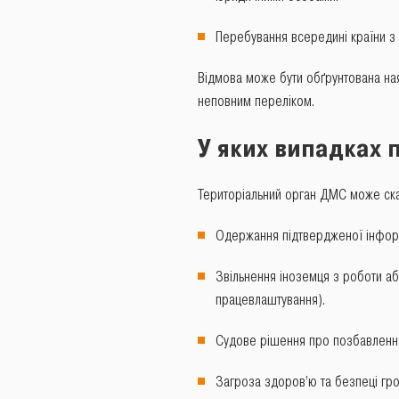
Перебування всередині країни з 
Відмова може бути обґрунтована ная
неповним переліком.
У
яких випадках п
Територіальний орган ДМС може скас
Одержання підтвердженої інформа
Звільнення іноземця з роботи або
працевлаштування).
Судове рішення про позбавлення
Загроза здоров’ю та безпеці гро