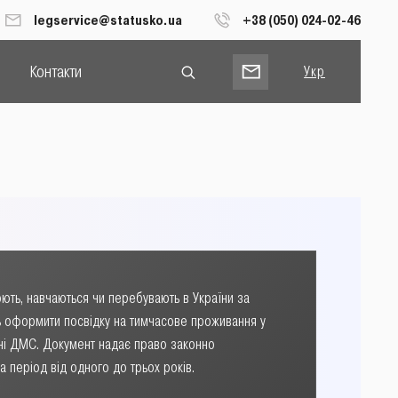
legservice@statusko.ua
+38 (050) 024-02-46
Контакти
Укр
Рус
Eng
цюють, навчаються чи перебувають в України за
ь оформити посвідку на тимчасове проживання у
ні ДМС. Документ надає право законно
на період від одного до трьох років.