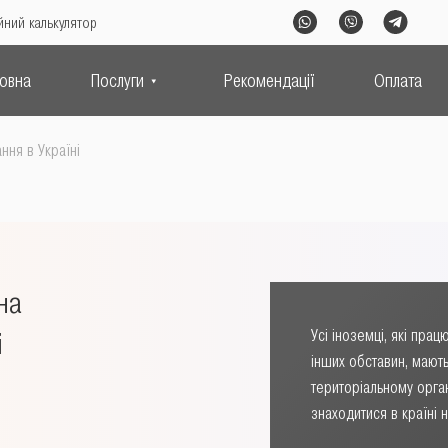
йний калькулятор
ловна
Послуги
Рекомендації
Оплата
ння в Україні
на
і
Усі іноземці, які пра
інших обставин, мают
територіальному орга
знаходитися в країні 