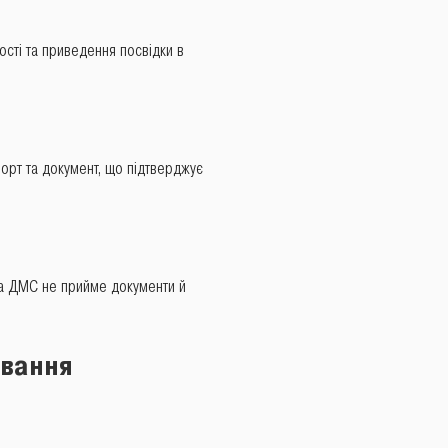
ості та приведення посвідки в
орт та документ, що підтверджує
ба ДМС не прийме документи й
вання