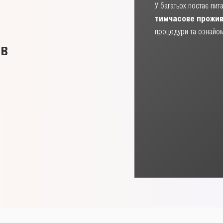
У багатьох постає пи
тимчасове прожива
процедури та ознайо
ів