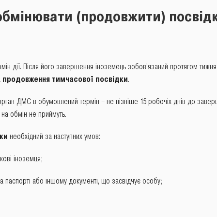
обмінювати (продовжити) посвід
ермін дії. Після його завершення іноземець зобов’язаний протягом тижня
а
продовження тимчасової посвідки
.
рган ДМС в обумовлений термін – не пізніше 15 робочіх днів до заверш
на обмін не приймуть.
ки
необхідний за наступних умов:
ькові іноземця;
 та паспорті або іншому документі, що засвідчує особу;