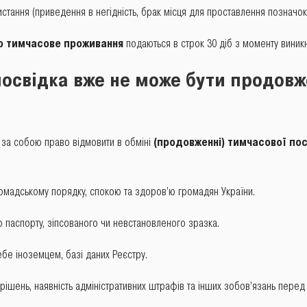
ання (приведення в негідність, брак місця для проставлення позначок т
ро тимчасове проживання
подаються в строк 30 діб з моменту виник
посвідка вже не може бути продов
за собою право відмовити в обміні
(продовженні) тимчасової по
ромадському порядку, спокою та здоров’ю громадян України.
 паспорту, зіпсованого чи невстановленого зразка.
ебе іноземцем, базі даних Реєстру.
ішень, наявність адміністративних штрафів та інших зобов’язань пере