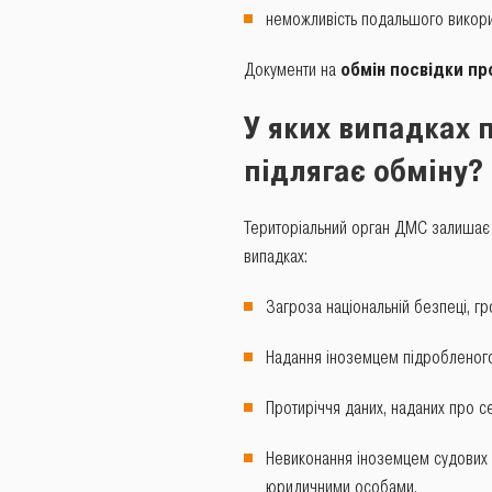
неможливість подальшого використ
Документи на
обмін посвідки п
У яких випадках 
підлягає обміну?
Територіальний орган ДМС залишає 
випадках:
Загроза національній безпеці, г
Надання іноземцем підробленого
Протиріччя даних, наданих про с
Невиконання іноземцем судових р
юридичними особами.