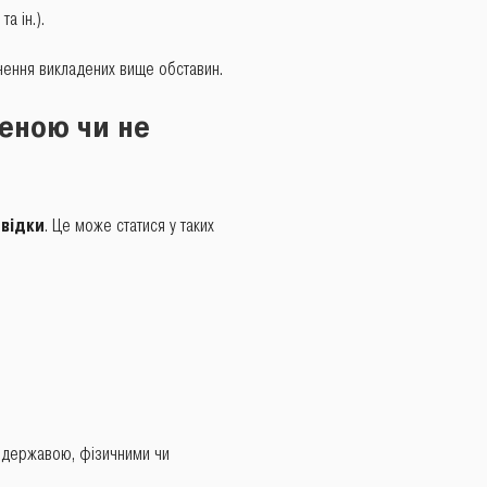
а ін.).
нення викладених вище обставин.
женою чи не
свідки
. Це може статися у таких
д державою, фізичними чи