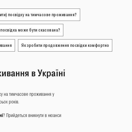
ти) посвідку на тимчасове проживання?
 посвідка може бути скасована?
ивання
Як зробити продовження посвідки комфортно
ивання в Україні
дку на тимчасове проживання у
рьох років.
ні
? Прийдеться вникнути в нюанси