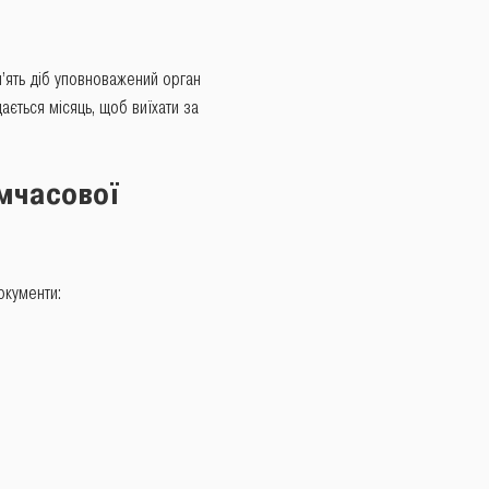
п’ять діб уповноважений орган
ється місяць, щоб виїхати за
мчасової
окументи: