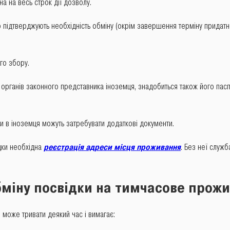
а на весь строк дії дозволу.
 підтверджують необхідність обміну (окрім завершення терміну придатн
го збору.
органів законного представника іноземця, знадобиться також його пасп
и в іноземця можуть затребувати додаткові документи.
ки необхідна
реєстрація адреси місця проживання
. Без неї служ
міну посвідки
на тимчасове прожи
оже тривати деякий час і вимагає: