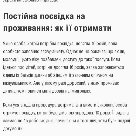
Постійна посвідка на
проживання: як її отримати
Якщо особа, котрій потрібна посвідка, досягла 16 років, вона
особисто заповняє заяву-анкету. Однак це не означає, що люди,
молодші цього віку, позбавлені доступу до такої послуги. Коли
ідеться про дітей, котрі не досягли 16 років, заява заповнюється
одним із батьків дитини або іншим її законним опікуном чи
піклувальником. Але у такому разі дорослий, з яким проживає
дитина, теж повинен мати дозвіл на імміграцію.
Коли уся згадана процедура дотримана, а вимоги виконані, особа
отримує посвідку, котра буде дійсною упродовж 10 років. Її видача
займає до 15 робочих днів, починаючи з того дня, коли були подані
документи.