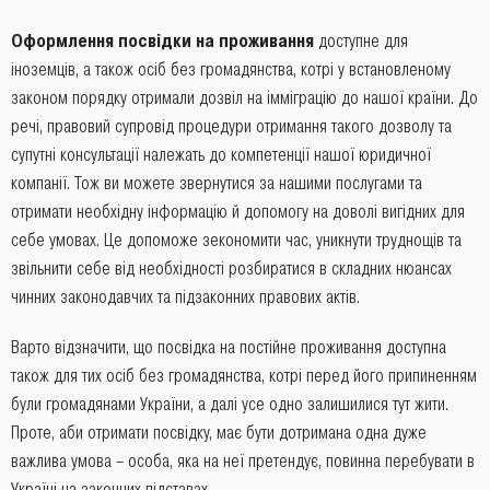
Оформлення посвідки на проживання
доступне для
іноземців, а також осіб без громадянства, котрі у встановленому
законом порядку отримали дозвіл на імміграцію до нашої країни. До
речі, правовий супровід процедури отримання такого дозволу та
супутні консультації належать до компетенції нашої юридичної
компанії. Тож ви можете звернутися за нашими послугами та
отримати необхідну інформацію й допомогу на доволі вигідних для
себе умовах. Це допоможе зекономити час, уникнути труднощів та
звільнити себе від необхідності розбиратися в складних нюансах
чинних законодавчих та підзаконних правових актів.
Варто відзначити, що посвідка на постійне проживання доступна
також для тих осіб без громадянства, котрі перед його припиненням
були громадянами України, а далі усе одно залишилися тут жити.
Проте, аби отримати посвідку, має бути дотримана одна дуже
важлива умова – особа, яка на неї претендує, повинна перебувати в
Україні на законних підставах.