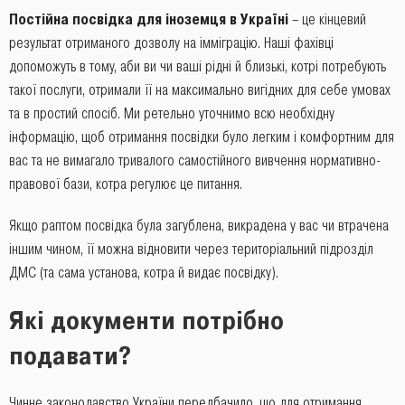
Постійна посвідка для іноземця в Україні
– це кінцевий
результат отриманого дозволу на імміграцію. Наші фахівці
допоможуть в тому, аби ви чи ваші рідні й близькі, котрі потребують
такої послуги, отримали її на максимально вигідних для себе умовах
та в простий спосіб. Ми ретельно уточнимо всю необхідну
інформацію, щоб отримання посвідки було легким і комфортним для
вас та не вимагало тривалого самостійного вивчення нормативно-
правової бази, котра регулює це питання.
Якщо раптом посвідка була загублена, викрадена у вас чи втрачена
іншим чином, її можна відновити через територіальний підрозділ
ДМС (та сама установа, котра й видає посвідку).
Які документи потрібно
подавати?
Чинне законодавство України передбачило, що для отримання