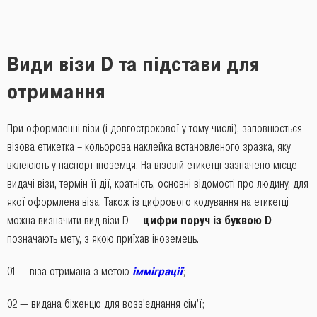
Види візи D та підстави для
отримання
При оформленні візи (і довгострокової у тому числі), заповнюється
візова етикетка – кольорова наклейка встановленого зразка, яку
вклеюють у паспорт іноземця. На візовій етикетці зазначено місце
видачі візи, термін її дії, кратність, основні відомості про людину, для
якої оформлена віза. Також із цифрового кодування на етикетці
можна визначити вид візи D ―
цифри поруч із буквою D
позначають мету, з якою приїхав іноземець.
01 ― віза отримана з метою
імміграції
;
02 ― видана біженцю для возз’єднання сім’ї;