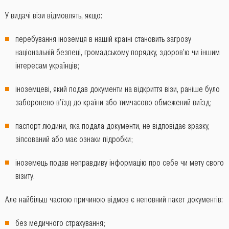
У видачі візи відмовлять, якщо:
перебування іноземця в нашій країні становить загрозу
національній безпеці, громадському порядку, здоров’ю чи іншим
інтересам українців;
іноземцеві, який подав документи на відкриття візи, раніше було
заборонено в’їзд до країни або тимчасово обмежений виїзд;
паспорт людини, яка подала документи, не відповідає зразку,
зіпсований або має ознаки підробки;
іноземець подав неправдиву інформацію про себе чи мету свого
візиту.
Але найбільш частою причиною відмов є неповний пакет документів:
без медичного страхування;