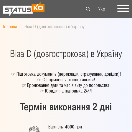
Укр
Рус
Eng
Головна
|
Віза D (довгострокова) в Україну
Віза D (довгострокова) в Україну
☞
Підготовка документів (переклади, страхування, довідки)!
☞
Оформлення візової анкети!
☞
Бронювання дати та час візиту до посольства!
☞
Юридична підтримка 24/7!
Термін виконання 2 дні
Вартість:
4500 грн