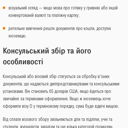
візуальний огляд ― якщо мова про готівку у гривнях або іншій
конвертованій валюті та платіжну картку;
ретельне вивчення решти документів про кошти, доступні
іноземцю.
Консульський збір та його
особливості
Консульський або візовий збір стягується за обробку в’їзних
документів, що надаються диппредставництвами та консульськими
установами. Він становить 65 доларів США, якщо йдеться про
звичайне за термінами оформлення. Якщо ж іноземець хоче
оформити візу D у терміновому порядку, сума буде вдвічі вищою.
Від сплати візового збору звільняються діти та підлітки, учні та
студенти, журналісти, інваліди та ще кілька категорій громадян.