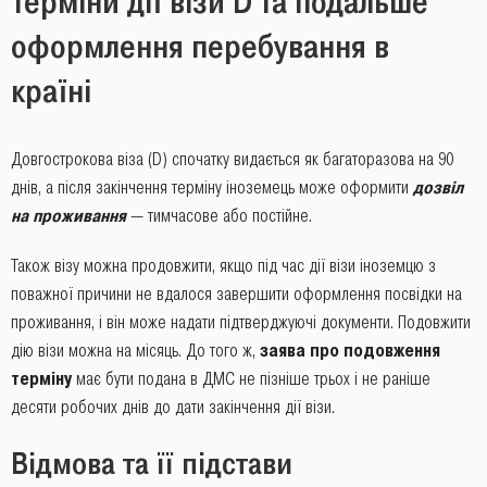
Терміни дії візи D та подальше
оформлення перебування в
країні
Довгострокова віза (D) спочатку видається як багаторазова на 90
днів, а після закінчення терміну іноземець може оформити
д
озвіл
на проживання
― тимчасове або постійне.
Також візу можна продовжити, якщо під час дії візи іноземцю з
поважної причини не вдалося завершити оформлення посвідки на
проживання, і він може надати підтверджуючі документи. Подовжити
дію візи можна на місяць. До того ж,
заява про подовження
терміну
має бути подана в ДМС не пізніше трьох і не раніше
десяти робочих днів до дати закінчення дії візи.
Відмова та її підстави