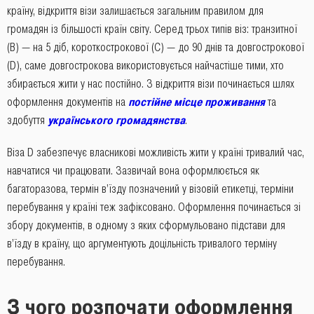
країну, відкриття візи залишається загальним правилом для
громадян із більшості країн світу. Серед трьох типів віз: транзитної
(В) ― на 5 діб, короткострокової (С) ― до 90 днів та довгострокової
(D), саме довгострокова використовується найчастіше тими, хто
збирається жити у нас постійно. З відкриття візи починається шлях
оформлення документів на
постійне місце проживання
та
здобуття
українського громадянства
.
Віза D забезпечує власникові можливість жити у країні тривалий час,
навчатися чи працювати. Зазвичай вона оформлюється як
багаторазова, термін в’їзду позначений у візовій етикетці, терміни
перебування у країні теж зафіксовано. Оформлення починається зі
збору документів, в одному з яких сформульовано підстави для
в’їзду в країну, що аргументують доцільність тривалого терміну
перебування.
З чого розпочати оформлення