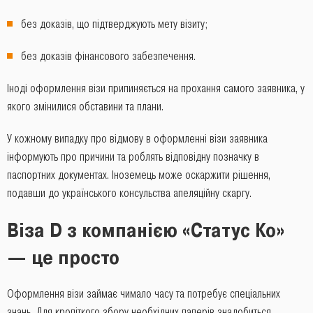
без доказів, що підтверджують мету візиту;
без доказів фінансового забезпечення.
Іноді оформлення візи припиняється на прохання самого заявника, у
якого змінилися обставини та плани.
У кожному випадку про відмову в оформленні візи заявника
інформують про причини та роблять відповідну позначку в
паспортних документах. Іноземець може оскаржити рішення,
подавши до українського консульства апеляційну скаргу.
Віза D з компанією «Статус Ко»
― це просто
Оформлення візи займає чимало часу та потребує спеціальних
знань. Для кропіткого збору необхідних паперів знадобиться