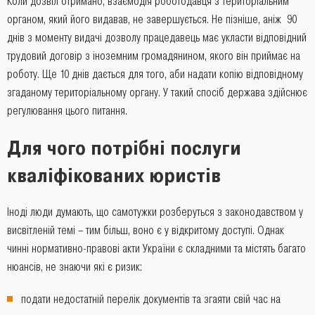
Коли дозвіл отримано, взаємодія роботодавця з територіальним
органом, який його видавав, не завершується. Не пізніше, аніж 90
днів з моменту видачі дозволу працедавець має укласти відповідний
трудовий договір з іноземним громадянином, якого він приймає на
роботу. Ще 10 днів дається для того, аби надати копію відповідному
згаданому територіальному органу. У такий спосіб держава здійснює
регулювання цього питання.
Для чого потрібні послуги
кваліфікованих юристів
Іноді люди думають, що самотужки розберуться з законодавством у
висвітленій темі – тим більш, воно є у відкритому доступі. Однак
чинні нормативно-правові акти України є складними та містять багато
нюансів, не знаючи які є ризик:
подати недостатній перелік документів та згаяти свій час на