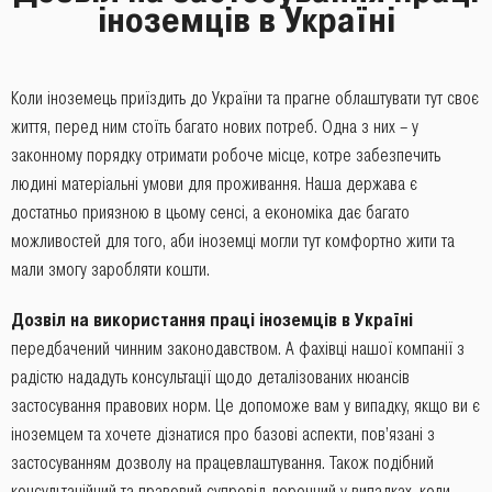
іноземців в Україні
Коли іноземець приїздить до України та прагне облаштувати тут своє
життя, перед ним стоїть багато нових потреб. Одна з них – у
законному порядку отримати робоче місце, котре забезпечить
людині матеріальні умови для проживання. Наша держава є
достатньо приязною в цьому сенсі, а економіка дає багато
можливостей для того, аби іноземці могли тут комфортно жити та
мали змогу заробляти кошти.
Дозвіл на використання праці іноземців в Україні
передбачений чинним законодавством. А фахівці нашої компанії з
радістю нададуть консультації щодо деталізованих нюансів
застосування правових норм. Це допоможе вам у випадку, якщо ви є
іноземцем та хочете дізнатися про базові аспекти, пов’язані з
застосуванням дозволу на працевлаштування. Також подібний
консультаційний та правовий супровід доречний у випадках, коли