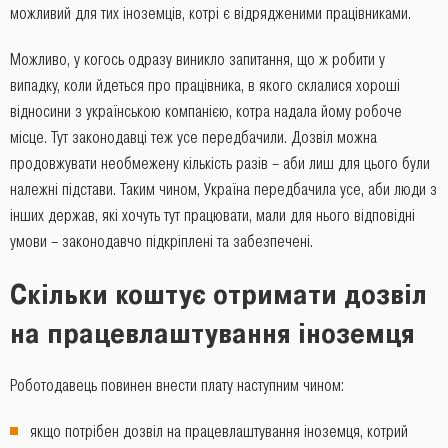
можливий для тих іноземців, котрі є відрядженими працівниками.
Можливо, у когось одразу виникло запитання, що ж робити у
випадку, коли йдеться про працівника, в якого склалися хороші
відносини з українською компанією, котра надала йому робоче
місце. Тут законодавці теж усе передбачили. Дозвіл можна
продовжувати необмежену кількість разів – аби лиш для цього були
належні підстави. Таким чином, Україна передбачила усе, аби люди з
інших держав, які хочуть тут працювати, мали для нього відповідні
умови – законодавчо підкріплені та забезпечені.
Скільки коштує отримати дозвіл
на працевлаштування іноземця
Роботодавець повинен внести плату наступним чином:
якщо потрібен дозвіл на працевлаштування іноземця, котрий