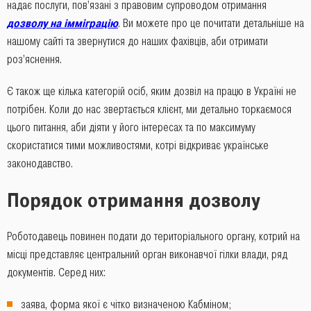
надає послуги, пов’язані з правовим супроводом отримання
дозволу на імміграцію
. Ви можете про це почитати детальніше на
нашому сайті та звернутися до наших фахівців, аби отримати
роз’яснення.
Є також ще кілька категорій осіб, яким дозвіл на працю в Україні не
потрібен. Коли до нас звертається клієнт, ми детально торкаємося
цього питання, аби діяти у його інтересах та по максимуму
скористатися тими можливостями, котрі відкриває українське
законодавство.
Порядок отримання дозволу
Роботодавець повинен подати до територіального органу, котрий на
місці представляє центральний орган виконавчої гілки влади, ряд
документів. Серед них:
заява, форма якої є чітко визначеною Кабміном;