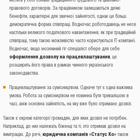
правового договорів. За працівником залишаються деякі
бенефіти, характерні для звичної зайнятості, однак це більш
демократична форма співпраці. Водночас роботодавець не несе
настільки великого податкового навантаження, як при традиційній
співпраці, тому такою можливістю часто користуються IT-компанії.
Водночас, якщо іноземний гіг-спеціаліст обере для себе
оформлення дозволу на працевлаштування
, це
розширить його права в рамках чинного українського
законодавства.
Працевлаштування за сумісництвом. Одначе тут є одна важлива
умова. Робота за сумісництвом не повинна бути тривалішою в
часі, аніж основна зайнятість, на яку вже було отримано дозвіл.
Також є окремі категорії громадян, для яких дозвіл не потрібен.
Наприклад, до них належать біженці та ті, хто отримав дозвіл на
імміграцію. До речі,
юридична компанія «Статус Ко»
також