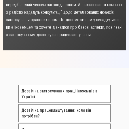
передбачений чинним законодавством. А фахівці нашої компанії
з радістю нададуть консультації щодо деталізованих нюансів
застосування правових норм. Це допоможе вам у випадку, якщо
ви є іноземцем та хочете дізнатися про базові аспекти, пов’язані
з застосуванням дозволу на працевлаштування.
Дозвіл на застосування праці іноземців в
Україні
Дозвіл на працевлаштування: коли він
потрібен?