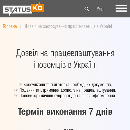
Укр
Рус
Eng
Головна
|
Дозвіл на застосування праці іноземців в Україні
Дозвіл на працевлаштування
іноземців в Україні
☞
Консультації та підготовка необхідних документів,
☞
Подання та отримання дозволу на працевлаштування.
☞
Повний юридичний супровід до та після оформлення.
Термін виконання 7 днів