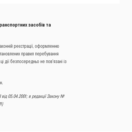
ранспортних засобів та
законній реєстрації, оформленню
встановлених правил перебування
ці дії безпосередньо не пов'язані із
н.
I від 05.04.2001
; в редакції Закону
№
11
}