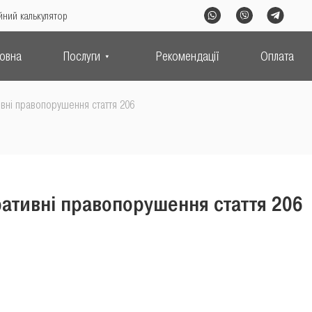
йний калькулятор
ловна
Послуги
Рекомендації
Оплата
ивні правопорушення стаття 206
ративні правопорушення стаття 206