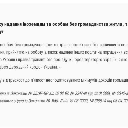
у надання іноземцям та особам без громадянства житла, т
уг
особам без громадянства житла, транспортних засобів, сприяння їх не
ня, прийняттю на роботу, а також надання інших послуг на порушення 
в Україні і правил транзитного проїзду їх через територію України, якщо 
рез державний кордон України, -
 від трьохсот до п'ятисот неоподатковуваних мінімумів доходів громадя
ідно із Законами
№ 55/97-ВР від 07.02.97
,
№ 2247-III від 18.01.2001
,
№ 2342-II
несеними згідно із Законами
№ 1159-VI від 19.03.2009
,
№ 3186-VI від 05.04.20