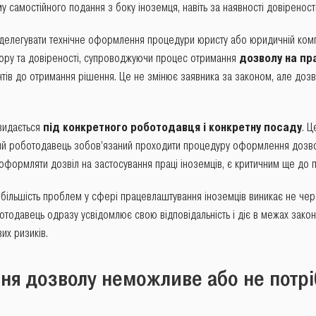
 самостійного подання з боку іноземця, навіть за наявності довіреності
елегувати технічне оформлення процедури юристу або юридичній компан
вору та довіреності, супроводжуючи процес отримання
дозволу на пр
ентів до отримання рішення. Це не змінює заявника за законом, але дозв
 видається
під конкретного роботодавця і конкретну посаду
. Ц
вий роботодавець зобов’язаний проходити процедуру оформлення дозв
оформляти дозвіл на застосування праці іноземців, є критичним ще до по
: більшість проблем у сфері працевлаштування іноземців виникає не чер
отодавець одразу усвідомлює свою відповідальність і діє в межах зак
их ризиків.
ня дозволу неможливе або не потр