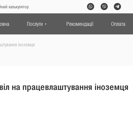
йний калькулятор
ловна
Послуги
Рекомендації
Оплата
аштування іноземця
віл на працевлаштування іноземця