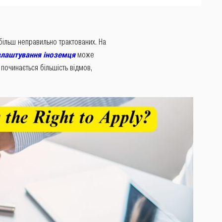
йбільш неправильно трактованих. На
влаштування іноземця
може
починається більшість відмов,