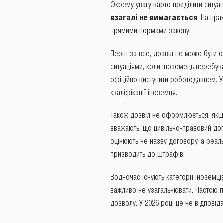
Окрему увагу варто приділити ситуа
взагалі не вимагається
. На пра
прямими нормами закону.
Перш за все, дозвіл не може бути
ситуаціями, коли іноземець перебува
офіційно виступити роботодавцем. 
кваліфікації іноземця.
Також дозвіл не оформлюється, якщ
вважають, що цивільно-правовий дог
оцінюють не назву договору, а реаль
призводить до штрафів.
Водночас існують категорії іноземц
важливо не узагальнювати. Частою 
дозволу. У 2026 році це не відповід