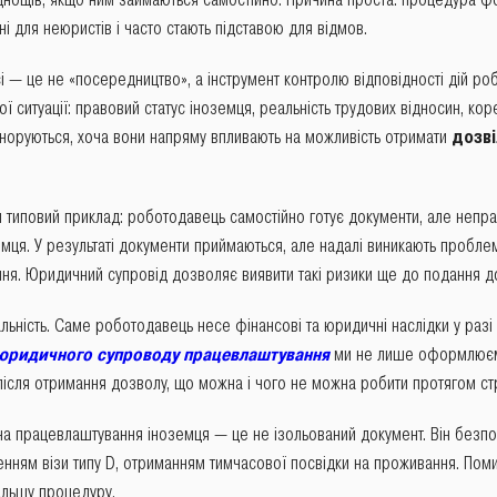
ні для неюристів і часто стають підставою для відмов.
 — це не «посередництво», а інструмент контролю відповідності дій р
 ситуації: правовий статус іноземця, реальність трудових відносин, коре
ігноруються, хоча вони напряму впливають на можливість отримати
дозві
ти типовий приклад: роботодавець самостійно готує документи, але неп
земця. У результаті документи приймаються, але надалі виникають пробл
я. Юридичний супровід дозволяє виявити такі ризики ще до подання до
льність. Саме роботодавець несе фінансові та юридичні наслідки у разі
юридичного супроводу працевлаштування
ми не лише оформлюєм
ісля отримання дозволу, що можна і чого не можна робити протягом стр
 на працевлаштування іноземця — це не ізольований документ. Він безп
нням візи типу D, отриманням тимчасової посвідки на проживання. Поми
альшу процедуру.