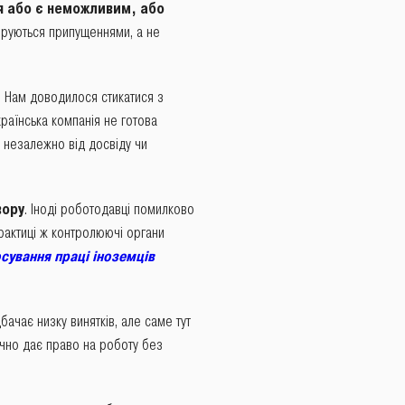
 або є неможливим, або
керуються припущеннями, а не
. Нам доводилося стикатися з
країнська компанія не готова
незалежно від досвіду чи
вору
. Іноді роботодавці помилково
рактиці ж контролюючі органи
сування праці іноземців
ачає низку винятків, але саме тут
чно дає право на роботу без