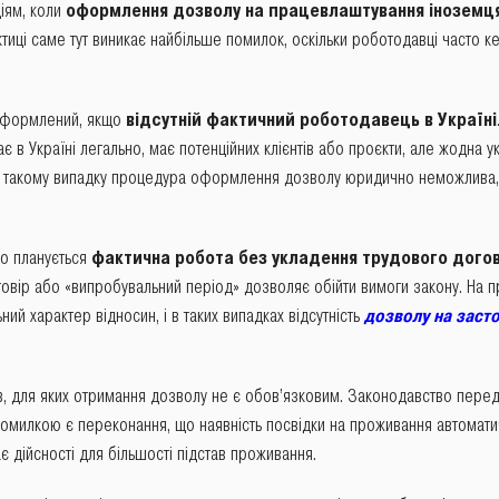
ціям, коли
оформлення дозволу на працевлаштування іноземця
ктиці саме тут виникає найбільше помилок, оскільки роботодавці часто 
 оформлений, якщо
відсутній фактичний роботодавець в Україні
є в Україні легально, має потенційних клієнтів або проєкти, але жодна у
У такому випадку процедура оформлення дозволу юридично неможлива, 
о планується
фактична робота без укладення трудового дого
овір або «випробувальний період» дозволяє обійти вимоги закону. На п
ний характер відносин, і в таких випадках відсутність
дозволу на засто
ів, для яких отримання дозволу не є обов’язковим. Законодавство передб
помилкою є переконання, що наявність посвідки на проживання автомати
ає дійсності для більшості підстав проживання.