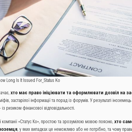
 How Long Is It Issued For_Status Ko
начає,
хто має право ініціювати та оформлювати дозвіл на за
іфів, застарілої інформації та порад із форумів. У результаті іноземец
 із ризиком фінансової відповідальності.
ної компанії «Статус Ко», простою та зрозумілою мовою поясню,
хто сам
іноземця
, у яких випадках це неможливо або не потрібно, та чому прав