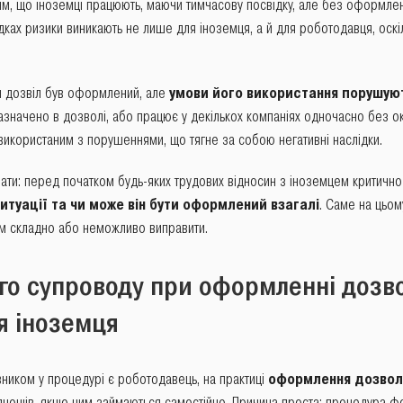
тим, що іноземці працюють, маючи тимчасову посвідку, але без оформле
дках ризики виникають не лише для іноземця, а й для роботодавця, оскіл
ли дозвіл був оформлений, але
умови його використання порушую
 зазначено в дозволі, або працює у декількох компаніях одночасно без 
 використаним з порушеннями, що тягне за собою негативні наслідки.
вати: перед початком будь-яких трудових відносин з іноземцем критично
ситуації та чи може він бути оформлений взагалі
. Саме на цьом
ом складно або неможливо виправити.
го супроводу при оформленні дозво
я іноземця
ником у процедурі є роботодавець, на практиці
оформлення дозвол
днощів, якщо ним займаються самостійно. Причина проста: процедура ф