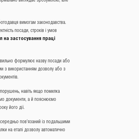
оботодавця вимогам законодавства.
ктність посади, строків і умов
л на застосування праці
равильно формулює назву посади або
еми з використанням дозволу або з
кументів.
 порушень, навіть якщо помилка
о документи, а й пояснюємо
оку його дії.
осередньо пов’язаний із подальшими
лки на етапі дозволу автоматично