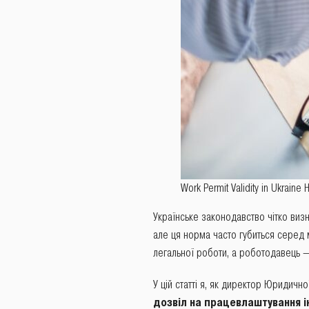
Work Permit Validity in Ukraine
Українське законодавство чітко виз
але ця норма часто губиться серед м
легальної роботи, а роботодавець —
У цій статті я, як директор Юридич
дозвіл на працевлаштування 