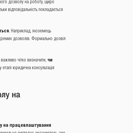
ного дозволу на роботу, щиро
ьки відповідальність покладається
ться
. Наприклад, іноземець
окремих дозволів. Формально дозвіл
 важливо чітко визначити,
чи
у етапі юридична консультація
лу на
у на працевлаштування
ормально виглядає зрозумілою, але