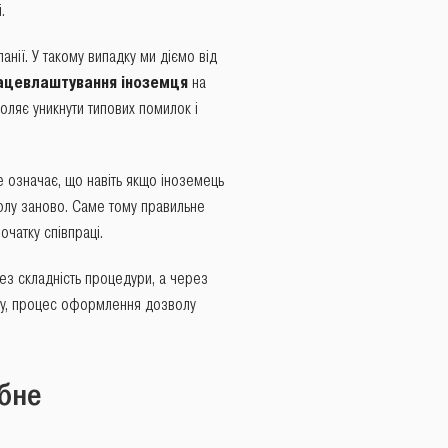
.
ії. У такому випадку ми діємо від
ацевлаштування іноземця
на
оляє уникнути типових помилок і
е означає, що навіть якщо іноземець
олу заново. Саме тому правильне
чатку співпраці.
ез складність процедури, а через
ону, процес оформлення дозволу
ібне