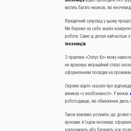
містить багато нюансів, які неочевид
Юридичний супровід у цьому процесі
Ми беремо на себе аналіз конкретної
роботи. Саме ці деталі найчастіше 
іноземців
.
З практики «Статус Ко» можу навес
не враховує міграційний статус іно
оформленням посвідки на проживанн
Окремо варто сказати про відповіда
виникла «з необізнаності». У межах
роботодавцю, які обмеження діють п
Також важливо розуміти, що дозвіл
кроками: в’їздом іноземця, оформле
ускладнюють або блокують усю под