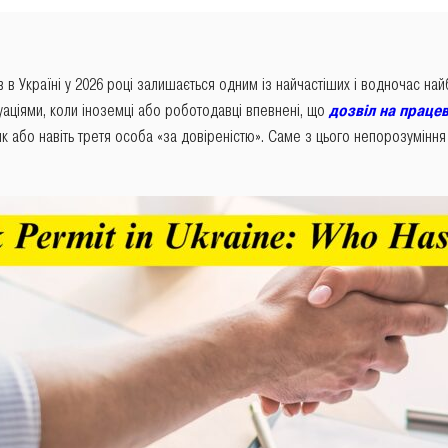
 в Україні у 2026 році залишається одним із найчастіших і водночас на
уаціями, коли іноземці або роботодавці впевнені, що
дозвіл на праце
 або навіть третя особа «за довіреністю». Саме з цього непорозуміння 