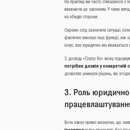
На практиці ми часто стикаємося з 
вважаючи це законним. У таких випа
на обидві сторони.
Окремо слід зазначити ситуації, ко
фактично виконує інші функції, ніж
існує, але юридично він вважається
З досвіду «Статус Ко» можу підсуму
потрібен дозвіл у конкретній 
дозволяє уникнути рішень, які згод
3. Роль юридично
працевлаштуванн
Хоча закон прямо визначає, що заяв
іноземця
рідко проходить без тру