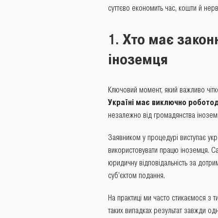
суттєво економить час, кошти й нерв
Хто має закон
1.
іноземця
Ключовий момент, який важливо чітк
Україні має виключно робото
незалежно від громадянства іноземця
Заявником у процедурі виступає ук
використовувати працю іноземця. С
юридичну відповідальність за дотри
суб’єктом подання.
На практиці ми часто стикаємося з 
таких випадках результат завжди од