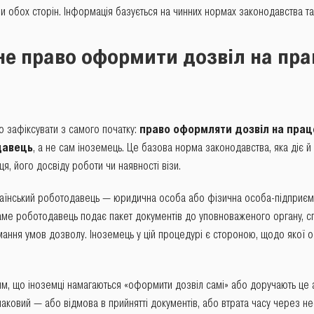
и обох сторін. Інформація базується на чинних нормах законодавства та 
не право оформити дозвіл на пр
о зафіксувати з самого початку:
право оформляти дозвіл на прац
давець
, а не сам іноземець. Це базова норма законодавства, яка діє й
, його досвіду роботи чи наявності візи.
раїнський роботодавець — юридична особа або фізична особа-підприєме
аме роботодавець подає пакет документів до уповноваженого органу, сп
мання умов дозволу. Іноземець у цій процедурі є стороною, щодо якої 
тим, що іноземці намагаються «оформити дозвіл самі» або доручають це 
наковий — або відмова в прийнятті документів, або втрата часу через не