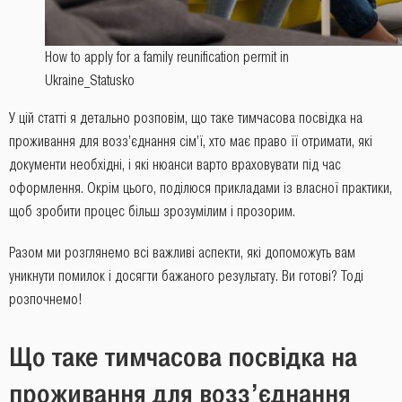
How to apply for a family reunification permit in
Ukraine_Statusko
У цій статті я детально розповім, що таке тимчасова посвідка на
проживання для возз’єднання сім’ї, хто має право її отримати, які
документи необхідні, і які нюанси варто враховувати під час
оформлення. Окрім цього, поділюся прикладами із власної практики,
щоб зробити процес більш зрозумілим і прозорим.
Разом ми розглянемо всі важливі аспекти, які допоможуть вам
уникнути помилок і досягти бажаного результату. Ви готові? Тоді
розпочнемо!
Що таке тимчасова посвідка на
проживання для возз’єднання