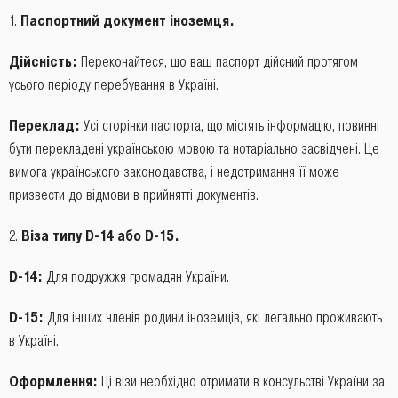
Паспортний документ іноземця.
Дійсність:
Переконайтеся, що ваш паспорт дійсний протягом
усього періоду перебування в Україні.
Переклад:
Усі сторінки паспорта, що містять інформацію, повинні
бути перекладені українською мовою та нотаріально засвідчені. Це
вимога українського законодавства, і недотримання її може
призвести до відмови в прийнятті документів.
2.
Віза типу D-14 або D-15.
D-14:
Для подружжя громадян України.
D-15:
Для інших членів родини іноземців, які легально проживають
в Україні.
Оформлення:
Ці візи необхідно отримати в консульстві України за