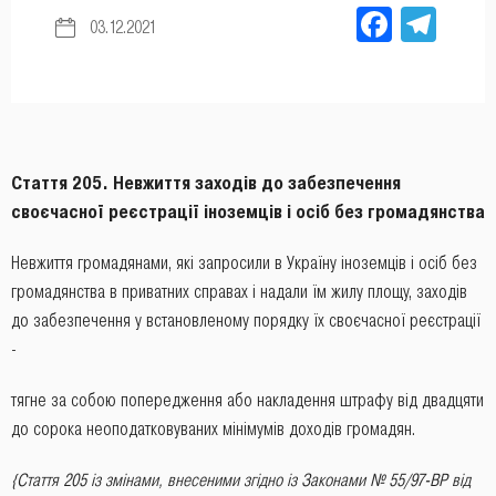
Facebo
Tel
03.12.2021
Стаття 205. Невжиття заходів до забезпечення
своєчасної реєстрації іноземців і осіб без громадянства
Невжиття громадянами, які запросили в Україну іноземців і осіб без
громадянства в приватних справах і надали їм жилу площу, заходів
до забезпечення у встановленому порядку їх своєчасної реєстрації
-
тягне за собою попередження або накладення штрафу від двадцяти
до сорока неоподатковуваних мінімумів доходів громадян.
{Стаття 205 із змінами, внесеними згідно із Законами
№ 55/97-ВР від