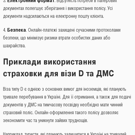
Електронний формат
. Відсутність потреби в паперових
документах полегшує зберігання і використання полісу. Усі
документи надсилаються на електронну пошту клієнта.
Безпека
. Онлайн-платежі захищені сучасними протоколами
безпеки, що мінімізує ризики втрати особистих даних або
шахрайства.
Приклади використання
страховки для візи D та ДМС
Віза типу D є однією з основних вимог для іноземців, які планують
тривале перебування в Україні. Для її отримання, а також для подачі
документів у ДМС на тимчасову посвідку необхідно мати чинний
страховий поліс. Онлайн-оформлення такого полісу дозволяє
зекономити час та уникнути зайвих труднощів.
Наприклад, туристи, які планують залишитися в Україні на тривалий