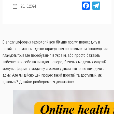
Facebo
Tel
20.10.2024
В епоху цифрових технологій все більше послуг переходить в
онлайн-формат, і медичне страхування не є винятком. Іноземці, які
планують тривале перебування в Україні, або просто бажають
забезпечити себе на випадок непередбачених медичних ситуацій,
можуть оформити медичну страховку дистанційно, не виходячи з
дому. Але чи дійсно цей процес такий простий та доступний, як
здається? Давайте розберемося детальніше.